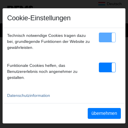
Deutsch
Cookie-Einstellungen
Technisch notwendige Cookies tragen dazu
bei, grundlegende Funktionen der Website zu
DOWNLOADS
gewährleisten.
Produktkataloge, -prospekte
Betriebsanleitungen
Funktionale Cookies helfen, das
Teileverzeichnisse
Benutzererlebnis noch angenehmer zu
Sicherheitsdatenblätter
gestalten.
Sicherheitshinweise
Bestellung von Werbeunterlagen
MAM (Bildarchiv)
Datenschutzinformation
Produktfilme
Software
Weitere Downloads
übernehmen
Produktarchiv REMS
Produktdokumente ROLLER