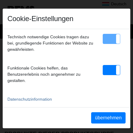
Deutsch
Cookie-Einstellungen
Technisch notwendige Cookies tragen dazu
bei, grundlegende Funktionen der Website zu
GEWINDESCHNEIDEN, ROLLNUTEN
gewährleisten.
FILME DIESER PRODUKTGRUPPE
Funktionale Cookies helfen, das
Benutzererlebnis noch angenehmer zu
YouTube REMS eva
YouTube REMS Unimat 75
gestalten.
Datenschutzinformation
übernehmen