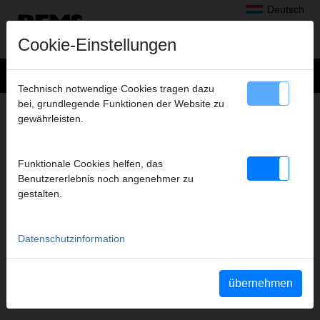
Deutsch
Cookie-Einstellungen
Technisch notwendige Cookies tragen dazu
bei, grundlegende Funktionen der Website zu
SERVICE
gewährleisten.
Inspektion, Reparatur
Verlängerung der Hersteller-Garantie
Funktionale Cookies helfen, das
Kundendienstwerkstätten
Benutzererlebnis noch angenehmer zu
Altgeräterücknahme
gestalten.
Datenschutzinformation
übernehmen