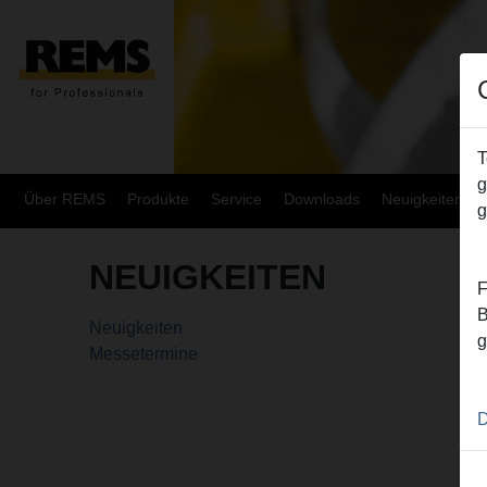
T
g
Über REMS
Produkte
Service
Downloads
Neuigkeiten
g
NEUIGKEITEN
F
B
Neuigkeiten
g
Messetermine
D