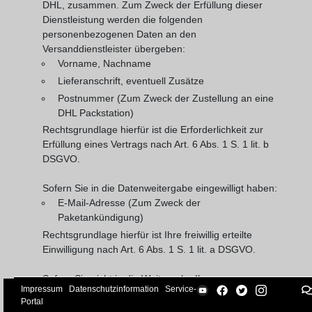
DHL, zusammen. Zum Zweck der Erfüllung dieser
Dienstleistung werden die folgenden
personenbezogenen Daten an den
Versanddienstleister übergeben:
Vorname, Nachname
Lieferanschrift, eventuell Zusätze
Postnummer (Zum Zweck der Zustellung an eine
DHL Packstation)
Rechtsgrundlage hierfür ist die Erforderlichkeit zur
Erfüllung eines Vertrags nach Art. 6 Abs. 1 S. 1 lit. b
DSGVO.
Sofern Sie in die Datenweitergabe eingewilligt haben:
E-Mail-Adresse (Zum Zweck der
Paketankündigung)
Rechtsgrundlage hierfür ist Ihre freiwillig erteilte
Einwilligung nach Art. 6 Abs. 1 S. 1 lit. a DSGVO.
Sofern Sie nicht in die Weitergabe Ihrer
Impressum
Datenschutzinformation
Service-
personenbezogenen Daten eingewilligt haben, findet
Portal
keine Datenübermittlung an den Versanddienstleister