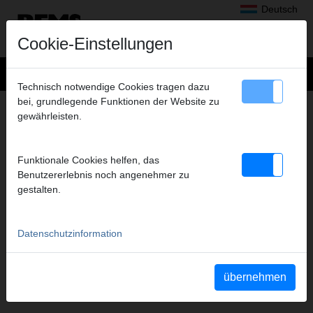
Deutsch
Cookie-Einstellungen
Technisch notwendige Cookies tragen dazu
bei, grundlegende Funktionen der Website zu
MEDIEN
–
gewährleisten.
SICHERHEITSDATENBLÄTTER
Anzuzeigende Dokumenttypen
Funktionale Cookies helfen, das
alle auswählen
Benutzererlebnis noch angenehmer zu
Betriebsanleitungen
gestalten.
Teileverzeichnisse
Sicherheitsdatenblätter
Sicherheitshinweise
Datenschutzinformation
Weitere Dokumente
YouTube Videos
Videos
übernehmen